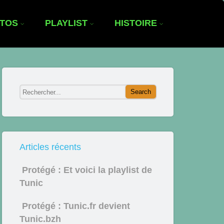
OTOS
PLAYLIST
HISTOIRE
Articles récents
Protégé : Et voici la playlist de
Tunic
Protégé : Tunic.fr devient
Tunic.bzh