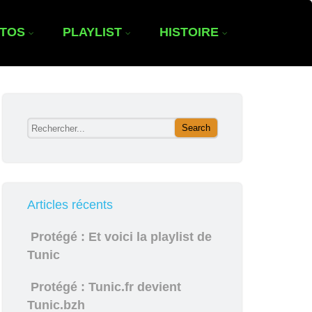
OTOS
PLAYLIST
HISTOIRE
Articles récents
Protégé : Et voici la playlist de
Tunic
Protégé : Tunic.fr devient
Tunic.bzh