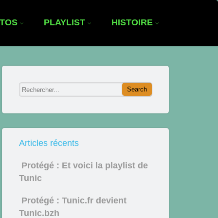
OTOS
PLAYLIST
HISTOIRE
Articles récents
Protégé : Et voici la playlist de
Tunic
Protégé : Tunic.fr devient
Tunic.bzh